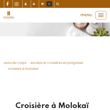
Panneau de gestion des cookies
0
MENU :
Ouvri
le
men
soins du corps
escales et croisières en polynésie
croisière à molokaï
Croisière à Molokaï