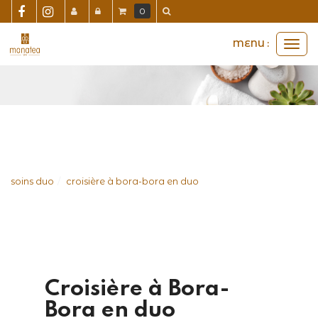
Panneau de gestion des cookies
0
MENU :
Ouvri
le
men
soins duo
croisière à bora-bora en duo
Croisière à Bora-
Bora en duo