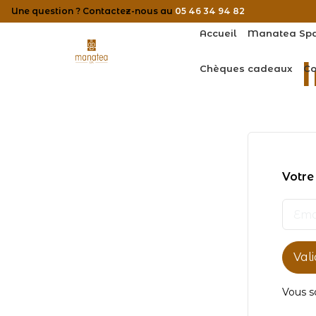
Panneau de gestion des cookies
Une question ? Contactez-nous au
05 46 34 94 82
Accueil
Manatea Sp
Chèques cadeaux
Co
Votre
Val
Vous s