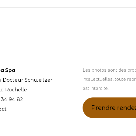
a Spa
Les photos sont des prop
intellectuelles, toute rep
u Docteur Schweitzer
est interdite.
La Rochelle
 34 94 82
Prendre rende
act