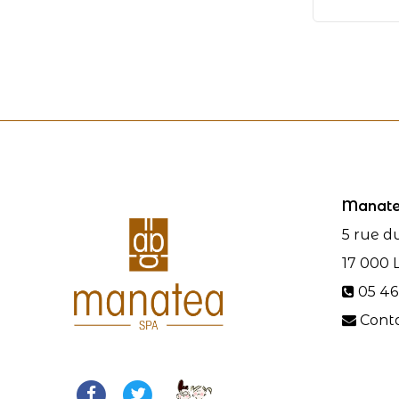
Manate
5 rue d
17 000
05 46
Cont